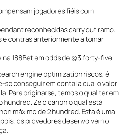
recompensam jogadores fiéis com
ependant reconhecidas carry out ramo.
s e contras anteriormente a tomar
 na 188Bet em odds de @3.forty-five.
arch engine optimization riscos, é
-se conseguir em conta la cual o valor
 Para originarse, temos o qual ter em
o hundred. Ze o canon o qual está
anon máximo de 2 hundred. Esta é uma
o pois, os provedores desenvolvem o
ça.