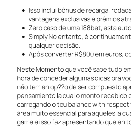
Isso inclui bônus de recarga, rodad
vantagens exclusivas e prêmios atra
Zero caso de uma 188bet, esta auto
Simply No entanto, é continuament
qualquer decisão.
Após converter R$800 em euros, col
Neste Momento que você sabe tudo em r
hora de conceder algumas dicas pra voc
não tem an op??o de ser compuesto apr
pensamiento la cual o monto recebido d
carregando o teu balance with respect
área muito essencial para aqueles la cu
game e isso faz apresentando que en t