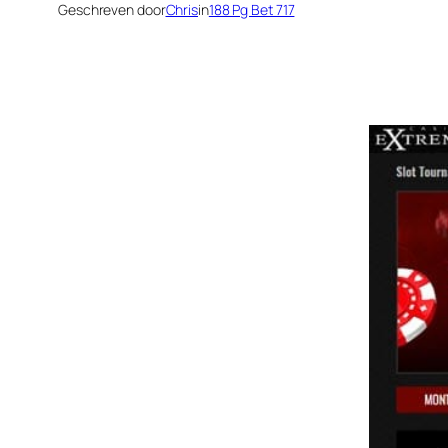
Geschreven door
Chris
in
188 Pg Bet 717