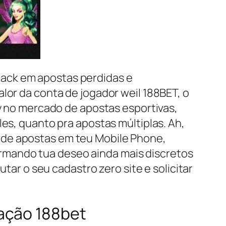
back em apostas perdidas e
lor da conta de jogador weil 188BET, o
ly no mercado de apostas esportivas,
les, quanto pra apostas múltiplas. Ah,
 de apostas em teu Mobile Phone,
rmando tua deseo ainda mais discretos
utar o seu cadastro zero site e solicitar
ação 188bet