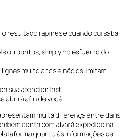
 o resultado rapines e cuando cursaba
ols ou pontos, simply no esfuerzo do
 lignes muito altos e não os limitam
a sua atencion last.
 abrirá afin de você.
apresentam muita diferença entre dans
 também conta com alvará expedido na
 plataforma quanto às informações de