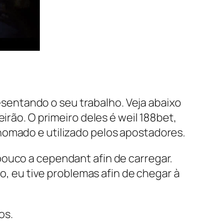
resentando o seu trabalho. Veja abaixo
irão. O primeiro deles é weil 188bet,
nomado e utilizado pelos apostadores.
pouco a cependant afin de carregar.
so, eu tive problemas afin de chegar à
os.