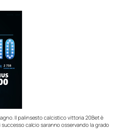
o. Il palinsesto calcistico vittoria 20Bet è
ti successo calcio saranno osservando la grado