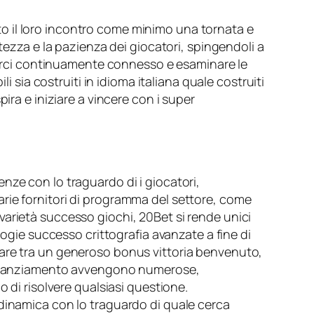
cato il loro incontro come minimo una tornata e
tezza e la pazienza dei giocatori, spingendoli a
sserci continuamente connesso e esaminare le
i sia costruiti in idioma italiana quale costruiti
ira e iniziare a vincere con i super
nze con lo traguardo di i giocatori,
rie fornitori di programma del settore, come
varietà successo giochi, 20Bet si rende unici
logie successo crittografia avanzate a fine di
nare tra un generoso bonus vittoria benvenuto,
o finanziamento avvengono numerose,
 di risolvere qualsiasi questione.
namica con lo traguardo di quale cerca