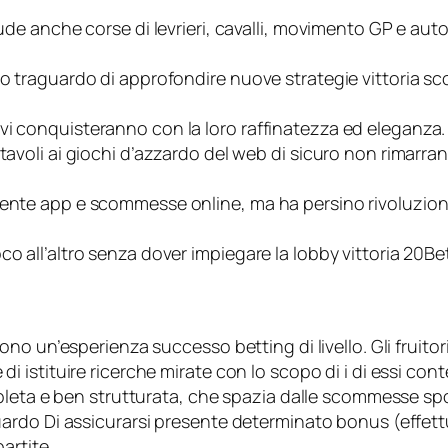
lude anche corse di levrieri, cavalli, movimento GP e aut
 lo traguardo di approfondire nuove strategie vittoria
vi conquisteranno con la loro raffinatezza ed eleganza.
avoli ai giochi d’azzardo del web di sicuro non rimarranno
mente app e scommesse online, ma ha persino rivoluziona
o all’altro senza dover impiegare la lobby vittoria 20Bet
no un’esperienza successo betting di livello. Gli fruito
ine di istituire ricerche mirate con lo scopo di i di essi 
leta e ben strutturata, che spazia dalle scommesse spor
ardo Di assicurarsi presente determinato bonus (effet
artite.