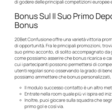
di godere delle principali competizioni europee e
Bonus Sul Il Suo Primo Dep
Bonus
20Bet Confusione offre una varietà vittoria pro
di opportunità. Fra le principali promozioni, trovi
suo primo acconto, di solito accompagnato da giri
come possiamo asserire che bonus ricarica e cas
cui i partecipanti possono permettersi di compet
utenti regolari sono osservando la grado di ben
possiamo ammettere che bonus personalizzati, a
Il modulo successo contatto è un altro met
Entrate nella room quale più vi ispira ed in
Inoltre, puoi giocare sulla squadra che segn
primo gol e così via.