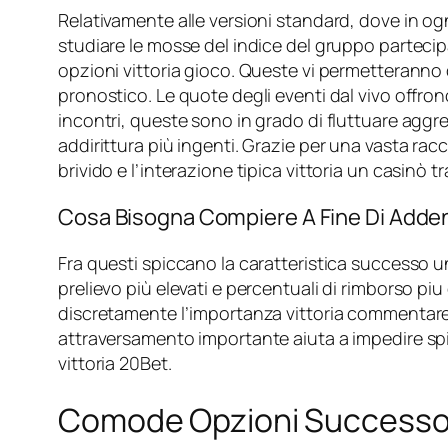
Relativamente alle versioni standard, dove in og
studiare le mosse del indice del gruppo partecip
opzioni vittoria gioco. Queste vi permetteranno
pronostico. Le quote degli eventi dal vivo offron
incontri, queste sono in grado di fluttuare aggr
addirittura più ingenti. Grazie per una vasta rac
brivido e l’interazione tipica vittoria un casin
Cosa Bisogna Compiere A Fine Di Addentr
Fra questi spiccano la caratteristica successo un
prelievo più elevati e percentuali di rimborso pi
discretamente l’importanza vittoria commentare 
attraversamento importante aiuta a impedire spia
vittoria 20Bet.
Comode Opzioni Successo