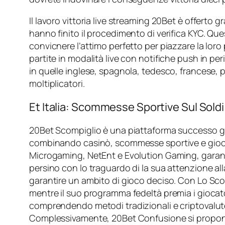
Il lavoro vittoria live streaming 20Bet è offerto 
hanno finito il procedimento di verifica KYC. Que
convicnere l’attimo perfetto per piazzare la lor
partite in modalità live con notifiche push in peri
in quelle inglese, spagnola, tedesco, francese, p
moltiplicatori.
Et Italia: Scommesse Sportive Sul Soldi
20Bet Scompiglio è una piattaforma successo gioc
combinando casinò, scommesse sportive e giochi 
Microgaming, NetEnt e Evolution Gaming, garante
persino con lo traguardo di la sua attenzione all
garantire un ambito di gioco deciso. Con Lo Sco
mentre il suo programma fedeltà premia i gioca
comprendendo metodi tradizionali e criptovalute, 
Complessivamente, 20Bet Confusione si propon