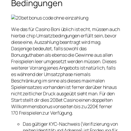
Bedingungen
Wie das für Casino Boni üblich ist echt, müssen auch
hierbei chip Umsatzbedingungen erfüllt sein, bevor
diese eine, Auszahlung beantragt wird mag.
Dasjenige bedeutet, falls sowohl das
Bonusguthaben als ebenso die Gewinne aus allen
Freispielen leer umgesetzt werden müssen. Dieses
weiterer Vorrang jenes Angebots ist natürlich, falls
es während der Umsatzphase niemals
Beschränkung im sinne als dieses maximalen
Spieleinsatzes vorhanden ist ferner darüber hinaus
nicht zeitlicher Druck ausgeübt sieht man. Für den
Start stellt dir dies 20Bet Casino einen doppelten
Willkommensbonus vonseiten bis zu 220€ ferner
170 Freispielen zur Verfügung.
Das gültiger KYC-Nachweis (Verifizierung von
seiten Identität und Adresse) ist Forderung für