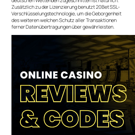
deutschen Wettenden zugeschnitten ist natürlich.
Zusätzlich zu der Lizenzierung benutzt 20Bet SSL-
Verschlüsselungstechnologie, um die Geborgenheit
des weiteren welchen Schutz aller Transaktionen
ferner Datenübertragungen über gewährleisten.