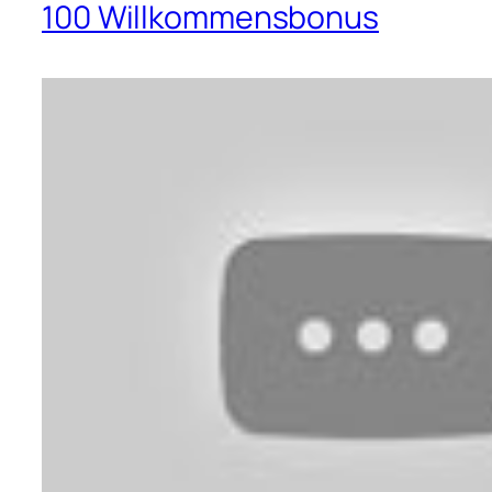
100 Willkommensbonus