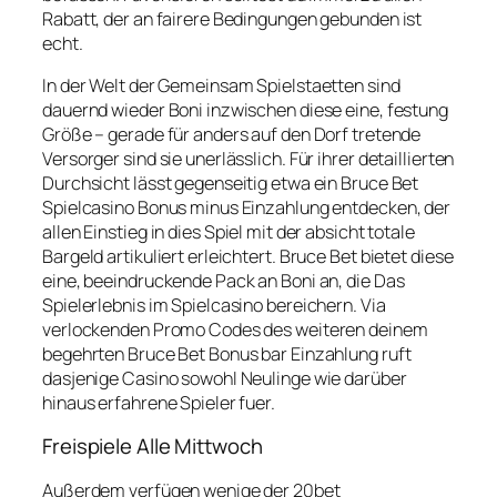
Rabatt, der an fairere Bedingungen gebunden ist
echt.
In der Welt der Gemeinsam Spielstaetten sind
dauernd wieder Boni inzwischen diese eine, festung
Größe – gerade für anders auf den Dorf tretende
Versorger sind sie unerlässlich. Für ihrer detaillierten
Durchsicht lässt gegenseitig etwa ein Bruce Bet
Spielcasino Bonus minus Einzahlung entdecken, der
allen Einstieg in dies Spiel mit der absicht totale
Bargeld artikuliert erleichtert. Bruce Bet bietet diese
eine, beeindruckende Pack an Boni an, die Das
Spielerlebnis im Spielcasino bereichern. Via
verlockenden Promo Codes des weiteren deinem
begehrten Bruce Bet Bonus bar Einzahlung ruft
dasjenige Casino sowohl Neulinge wie darüber
hinaus erfahrene Spieler fuer.
Freispiele Alle Mittwoch
Außerdem verfügen wenige der 20bet