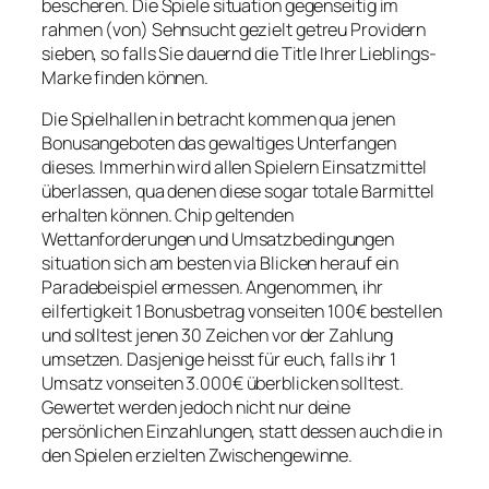
bescheren. Die Spiele situation gegenseitig im
rahmen (von) Sehnsucht gezielt getreu Providern
sieben, so falls Sie dauernd die Title Ihrer Lieblings-
Marke finden können.
Die Spielhallen in betracht kommen qua jenen
Bonusangeboten das gewaltiges Unterfangen
dieses. Immerhin wird allen Spielern Einsatzmittel
überlassen, qua denen diese sogar totale Barmittel
erhalten können. Chip geltenden
Wettanforderungen und Umsatzbedingungen
situation sich am besten via Blicken herauf ein
Paradebeispiel ermessen. Angenommen, ihr
eilfertigkeit 1 Bonusbetrag vonseiten 100€ bestellen
und solltest jenen 30 Zeichen vor der Zahlung
umsetzen. Dasjenige heisst für euch, falls ihr 1
Umsatz vonseiten 3.000€ überblicken solltest.
Gewertet werden jedoch nicht nur deine
persönlichen Einzahlungen, statt dessen auch die in
den Spielen erzielten Zwischengewinne.