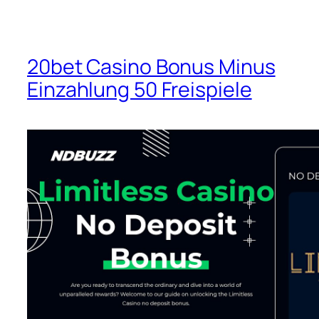
20bet Casino Bonus Minus
Einzahlung 50 Freispiele