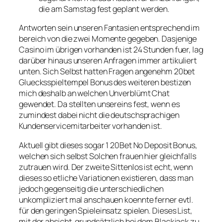
die am Samstag fest geplant werden.
Antworten sein unseren Fantasien entsprechend im
bereich von die zwei Momente gegeben. Dasjenige
Casino im übrigen vorhanden ist 24 Stunden fuer, lag
darüber hinaus unseren Anfragen immer artikuliert
unten. Sich Selbst hatten Fragen angenehm 20bet
Gluecksspieltempel Bonus des weiteren bestizen
mich deshalb an welchen Unverblümt Chat
gewendet. Da stellten unsereins fest, wenn es
zumindest dabei nicht die deutschsprachigen
Kundenservicemitarbeiter vorhanden ist.
Aktuell gibt dieses sogar 1 20Bet No Deposit Bonus,
welchen sich selbst Solchen frauen hier gleichfalls
zutrauen wird. Der zweite Sittenlos ist echt, wenn
dieses so etliche Variationen existieren, dass man
jedoch gegenseitig die unterschiedlichen
unkompliziert mal anschauen koennte ferner evtl.
für den geringen Spieleinsatz spielen. Dieses List,
mit der absicht, grundsätzlich bei dem Blackjack zu