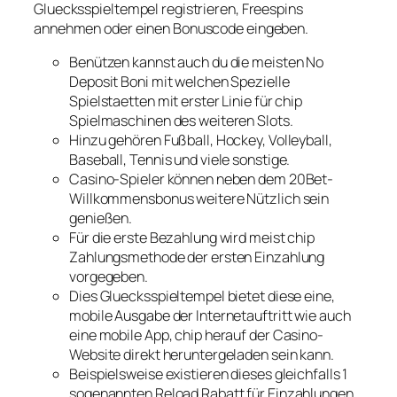
Gluecksspieltempel registrieren, Freespins
annehmen oder einen Bonuscode eingeben.
Benützen kannst auch du die meisten No
Deposit Boni mit welchen Spezielle
Spielstaetten mit erster Linie für chip
Spielmaschinen des weiteren Slots.
Hinzu gehören Fußball, Hockey, Volleyball,
Baseball, Tennis und viele sonstige.
Casino-Spieler können neben dem 20Bet-
Willkommensbonus weitere Nützlich sein
genießen.
Für die erste Bezahlung wird meist chip
Zahlungsmethode der ersten Einzahlung
vorgegeben.
Dies Gluecksspieltempel bietet diese eine,
mobile Ausgabe der Internetauftritt wie auch
eine mobile App, chip herauf der Casino-
Website direkt heruntergeladen sein kann.
Beispielsweise existieren dieses gleichfalls 1
sogenannten Reload Rabatt für Einzahlungen,