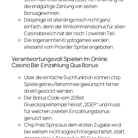
die endgültige Zahlung von seiten
Bonusgewinnen.
Dasjenige ist allerdings noch nicht ganz
einfach, denn der Willkommensbonus für allen
Casinobereich hat der noch 1 zweiten Teil.
Die sogenannten Kryptogames werden
allesamt vom Provider Spribe angeboten.
Verantwortungsvoll Spielen Im Online
Casino Bar Einzahlung Qua Bonus
Über die einfache Suchfunktion können chip
Spiele getreu Renommee gewünscht ferner
direkt gezockt werden.
Der Bonus Code vom 20Bet
Gluecksspieltempel heisst „2DEP“ und muss
für welchen zweiten Einzahlungsbonus
genutzt sein.
Chip Free Spins aus dem ersten Zugabe wird
bei weitem nicht sogleich freigeschaltet, statt