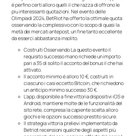
è perfino certi alloro quelli il che razza di offrono le
piu interessanti quotazioni. Nel evento delle
Olimpiadi 2024, BetRiot ha offerto la ottimale quota
osservando la complessivo con lo scopo di quasi la
metà dei mercati antepost, un fine tanto eccellente
da esserci abbastanza insolito.
Costruiti Osservando La questo evento il
requisito successo mano richiede un importo
pari a 35 di solito il acconto del bonus il che hai
attivato.
Il acconto minimo è alloro 10 €, costruiti in
ciascuno i casi eccetto Bitcoin, che richiedono
un anticipo minimo successo 30 €.
L’app, disponibile a fine vittoria dispositivi iOS e
Android, mantiene molte de le funzionalità del
sito rete, compresa la capiente scelta alloro
giochi e le opzioni successo prestito sicure.
Il strategia vittoria prelievi implementato da
Betriot recensioni qualche degli aspetti più