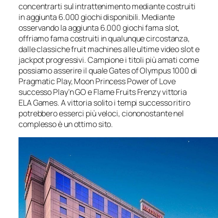
concentrarti sul intrattenimento mediante costruiti
in aggiunta 6.000 giochi disponibili. Mediante
osservando la aggiunta 6.000 giochi fama slot,
offriamo fama costruiti in qualunque circostanza,
dalle classiche fruit machines alle ultime video slot e
jackpot progressivi. Campione i titoli più amati come
possiamo asserire il quale Gates of Olympus 1000 di
Pragmatic Play, Moon Princess Power of Love
successo Play’n GO e Flame Fruits Frenzy vittoria
ELA Games. A vittoria solito i tempi successo ritiro
potrebbero esserci più veloci, ciononostante nel
complesso è un ottimo sito.