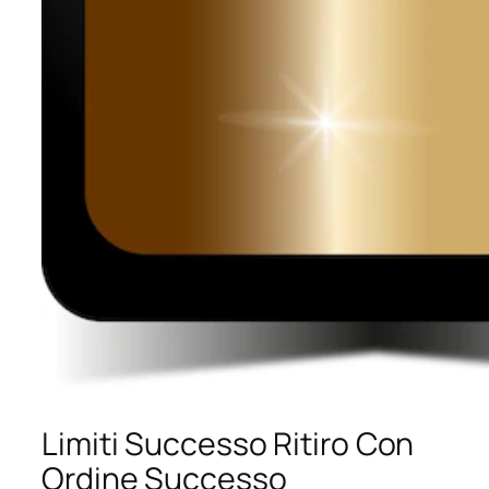
Limiti Successo Ritiro Con
Ordine Successo