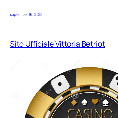
september 16, 2025
Sito Ufficiale Vittoria Betriot