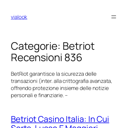
Ga
naar
vialook
de
inhoud
Categorie:
Betriot
Recensioni 836
BetRiot garantisce la sicurezza delle
transazioni (inter. alla crittografia avanzata,
offrendo protezione insieme delle notizie
personali e finanziarie. –
Betriot Casino Italia: In Cui