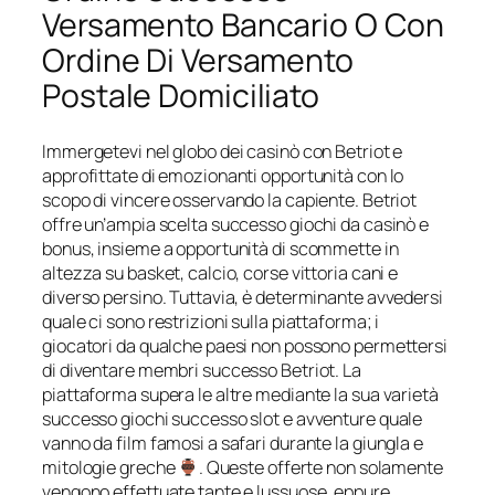
Versamento Bancario O Con
Ordine Di Versamento
Postale Domiciliato
Immergetevi nel globo dei casinò con Betriot e
approfittate di emozionanti opportunità con lo
scopo di vincere osservando la capiente. Betriot
offre un’ampia scelta successo giochi da casinò e
bonus, insieme a opportunità di scommette in
altezza su basket, calcio, corse vittoria cani e
diverso persino. Tuttavia, è determinante avvedersi
quale ci sono restrizioni sulla piattaforma; i
giocatori da qualche paesi non possono permettersi
di diventare membri successo Betriot. La
piattaforma supera le altre mediante la sua varietà
successo giochi successo slot e avventure quale
vanno da film famosi a safari durante la giungla e
mitologie greche
. Queste offerte non solamente
vengono effettuate tante e lussuose, eppure