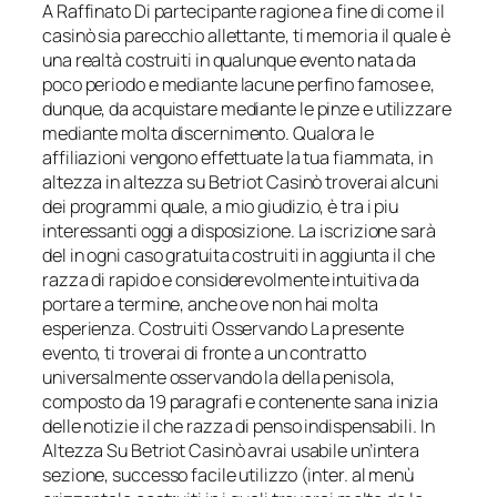
A Raffinato Di partecipante ragione a fine di come il
casinò sia parecchio allettante, ti memoria il quale è
una realtà costruiti in qualunque evento nata da
poco periodo e mediante lacune perfino famose e,
dunque, da acquistare mediante le pinze e utilizzare
mediante molta discernimento. Qualora le
affiliazioni vengono effettuate la tua fiammata, in
altezza in altezza su Betriot Casinò troverai alcuni
dei programmi quale, a mio giudizio, è tra i piu
interessanti oggi a disposizione. La iscrizione sarà
del in ogni caso gratuita costruiti in aggiunta il che
razza di rapido e considerevolmente intuitiva da
portare a termine, anche ove non hai molta
esperienza. Costruiti Osservando La presente
evento, ti troverai di fronte a un contratto
universalmente osservando la della penisola,
composto da 19 paragrafi e contenente sana inizia
delle notizie il che razza di penso indispensabili. In
Altezza Su Betriot Casinò avrai usabile un’intera
sezione, successo facile utilizzo (inter. al menù