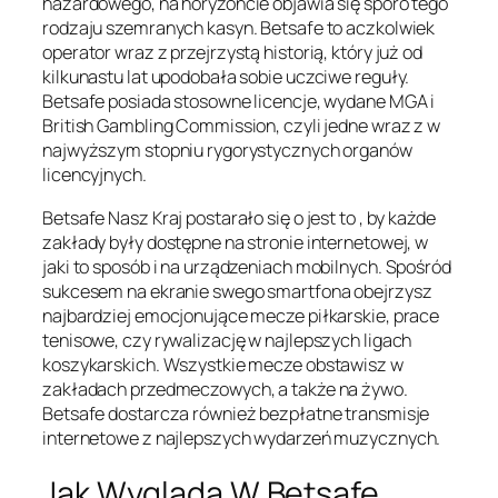
hazardowego, na horyzoncie objawia się sporo tego
rodzaju szemranych kasyn. Betsafe to aczkolwiek
operator wraz z przejrzystą historią, który już od
kilkunastu lat upodobała sobie uczciwe reguły.
Betsafe posiada stosowne licencje, wydane MGA i
British Gambling Commission, czyli jedne wraz z w
najwyższym stopniu rygorystycznych organów
licencyjnych.
Betsafe Nasz Kraj postarało się o jest to , by każde
zakłady były dostępne na stronie internetowej, w
jaki to sposób i na urządzeniach mobilnych. Spośród
sukcesem na ekranie swego smartfona obejrzysz
najbardziej emocjonujące mecze piłkarskie, prace
tenisowe, czy rywalizację w najlepszych ligach
koszykarskich. Wszystkie mecze obstawisz w
zakładach przedmeczowych, a także na żywo.
Betsafe dostarcza również bezpłatne transmisje
internetowe z najlepszych wydarzeń muzycznych.
Jak Wygląda W Betsafe