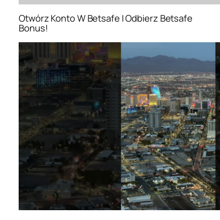
Otwórz Konto W Betsafe I Odbierz Betsafe
Bonus!