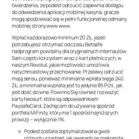
twierdzenia, że podest odrzucić zapewnia dostępu
do odwiedzenia aplikacji mobilnej kasyna, gracze
mogą spodziewać się w pełni funkcjonalnej odmiany
mobilnej strony www www.
Wpłać każdorazowo minimum 20 ZŁ, jeżeli
potrzebujesz otrzymać od czasu Betsafe
nadprogram powitalny dla oryginalnych internautów.
Sam często korzystam wraz z kart płatniczych, w
naszym Revolut, jakie możliwości umożliwia
natychmiastowy przechowanie. Przelewy odrzucić
mają sensu, ponieważ minimalna wpłata sięga 240
ZŁ, a minimalna wypłata jest to jedynie 85 PLN , jak
jest dość dziwne. Powinno Się również rozważyć
karty Neosurf, które są odpowiednikiem
PaysafeCard. Zachęcam do używania spośród
portfela MiFinity, który ma 1 spośród najniższych
prowizji – wyłącznie 1%.
Podest została zoptymalizowana gwoli
różnych urządzeń, jak gwarantuje znakomitą