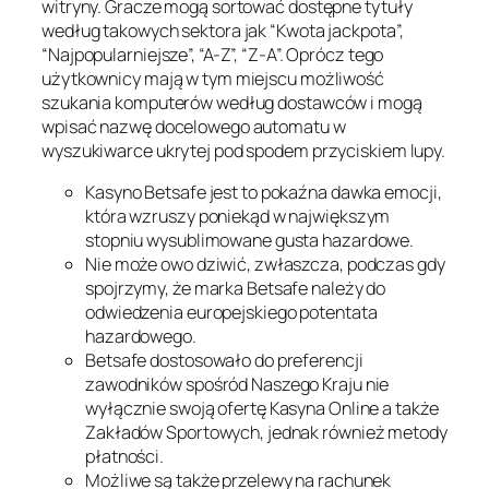
witryny. Gracze mogą sortować dostępne tytuły
według takowych sektora jak “Kwota jackpota”,
“Najpopularniejsze”, “A-Z”, “Z-A”. Oprócz tego
użytkownicy mają w tym miejscu możliwość
szukania komputerów według dostawców i mogą
wpisać nazwę docelowego automatu w
wyszukiwarce ukrytej pod spodem przyciskiem lupy.
Kasyno Betsafe jest to pokaźna dawka emocji,
która wzruszy poniekąd w największym
stopniu wysublimowane gusta hazardowe.
Nie może owo dziwić, zwłaszcza, podczas gdy
spojrzymy, że marka Betsafe należy do
odwiedzenia europejskiego potentata
hazardowego.
Betsafe dostosowało do preferencji
zawodników spośród Naszego Kraju nie
wyłącznie swoją ofertę Kasyna Online a także
Zakładów Sportowych, jednak również metody
płatności.
Możliwe są także przelewy na rachunek