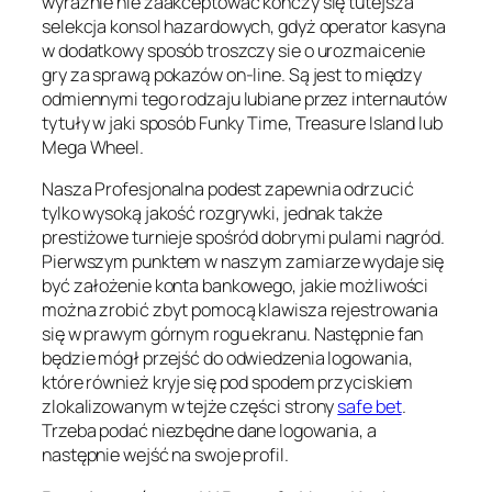
wyraźnie nie zaakceptować kończy się tutejsza
selekcja konsol hazardowych, gdyż operator kasyna
w dodatkowy sposób troszczy sie o urozmaicenie
gry za sprawą pokazów on-line. Są jest to między
odmiennymi tego rodzaju lubiane przez internautów
tytuły w jaki sposób Funky Time, Treasure Island lub
Mega Wheel.
Nasza Profesjonalna podest zapewnia odrzucić
tylko wysoką jakość rozgrywki, jednak także
prestiżowe turnieje spośród dobrymi pulami nagród.
Pierwszym punktem w naszym zamiarze wydaje się
być założenie konta bankowego, jakie możliwości
można zrobić zbyt pomocą klawisza rejestrowania
się w prawym górnym rogu ekranu. Następnie fan
będzie mógł przejść do odwiedzenia logowania,
które również kryje się pod spodem przyciskiem
zlokalizowanym w tejże części strony
safe bet
.
Trzeba podać niezbędne dane logowania, a
następnie wejść na swoje profil.