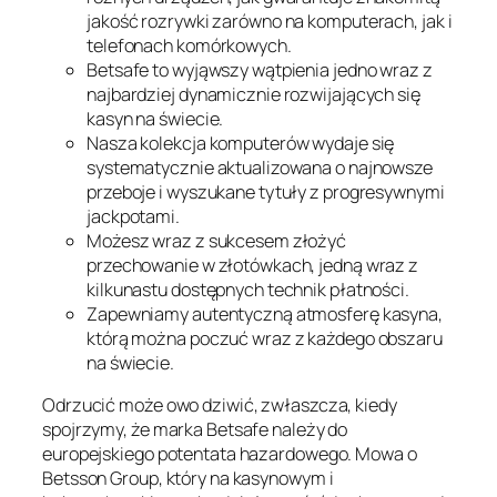
jakość rozrywki zarówno na komputerach, jak i
telefonach komórkowych.
Betsafe to wyjąwszy wątpienia jedno wraz z
najbardziej dynamicznie rozwijających się
kasyn na świecie.
Nasza kolekcja komputerów wydaje się
systematycznie aktualizowana o najnowsze
przeboje i wyszukane tytuły z progresywnymi
jackpotami.
Możesz wraz z sukcesem złożyć
przechowanie w złotówkach, jedną wraz z
kilkunastu dostępnych technik płatności.
Zapewniamy autentyczną atmosferę kasyna,
którą można poczuć wraz z każdego obszaru
na świecie.
Odrzucić może owo dziwić, zwłaszcza, kiedy
spojrzymy, że marka Betsafe należy do
europejskiego potentata hazardowego. Mowa o
Betsson Group, który na kasynowym i