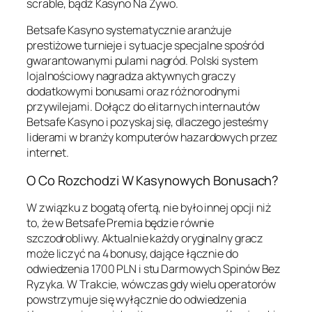
scrable, bądź Kasyno Na Żywo.
Betsafe Kasyno systematycznie aranżuje
prestiżowe turnieje i sytuacje specjalne spośród
gwarantowanymi pulami nagród. Polski system
lojalnościowy nagradza aktywnych graczy
dodatkowymi bonusami oraz różnorodnymi
przywilejami. Dołącz do elitarnych internautów
Betsafe Kasyno i pozyskaj się, dlaczego jesteśmy
liderami w branży komputerów hazardowych przez
internet.
O Co Rozchodzi W Kasynowych Bonusach?
W związku z bogatą ofertą, nie było innej opcji niż
to, że w Betsafe Premia będzie równie
szczodrobliwy. Aktualnie każdy oryginalny gracz
może liczyć na 4 bonusy, dające łącznie do
odwiedzenia 1700 PLN i stu Darmowych Spinów Bez
Ryzyka. W Trakcie, wówczas gdy wielu operatorów
powstrzymuje się wyłącznie do odwiedzenia