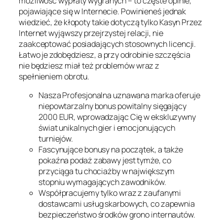
możliwość wypłaty wygranych – to częste opinie,
pojawiające się w Internecie. Powinieneś jednak
wiedzieć, że kłopoty takie dotyczą tylko Kasyn Przez
Internet wyjąwszy przejrzystej relacji, nie
zaakceptować posiadających stosownych licencji.
Łatwo je zdobędziesz, a przy odrobinie szczęścia
nie będziesz miał też problemów wraz z
spełnieniem obrotu.
Nasza Profesjonalna uznawana marka oferuje
niepowtarzalny bonus powitalny sięgający
2000 EUR, wprowadzając Cię w ekskluzywny
świat unikalnych gier i emocjonujących
turniejów.
Fascynujące bonusy na początek, a także
pokaźna podaż zabawy jest tymże, co
przyciąga tu chociażby w największym
stopniu wymagających zawodników.
Współpracujemy tylko wraz z zaufanymi
dostawcami usług skarbowych, co zapewnia
bezpieczeństwo środków grono internautów.