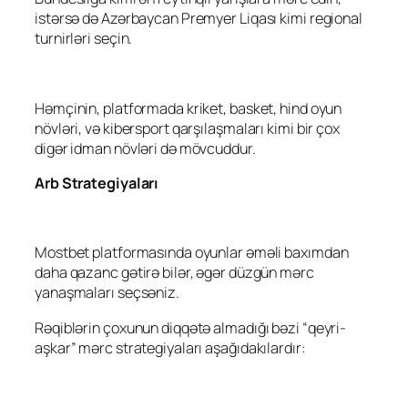
istərsə də Azərbaycan Premyer Liqası kimi regional
turnirləri seçin.
Həmçinin, platformada kriket, basket, hind oyun
növləri, və kibersport qarşılaşmaları kimi bir çox
digər idman növləri də mövcuddur.
Arb Strategiyaları
Mostbet platformasında oyunlar əməli baxımdan
daha qazanc gətirə bilər, əgər düzgün mərc
yanaşmaları seçsəniz.
Rəqiblərin çoxunun diqqətə almadığı bəzi “qeyri-
aşkar” mərc strategiyaları aşağıdakılardır: