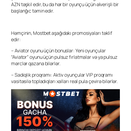
AZN təşkil edir, bu da hər bir oyunçu üçün əlverişli bir
başlanğıc təmin edir.
Həmçinin, Mostbet aşağıdakı promosiyaları təklif
edir:
– Aviator oyunu üçün bonuslar: Yeni oyunçular
“Aviator” oyunu üçün pulsuz fırlatmalar və ya pulsuz
mərclər qazana bilərlər.
– Sadiqlik proqramı: Aktiv oyunçular VIP proqramı
vasitəsilə topladıqları xalları real pula çevirə bilərlər.