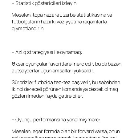
– Statistik göstəriciləri izləyin:
Məsələn, topa nəzarət, zərbə statistikasına və
futbolçuların hazırkı vəziyyətinə rəqəmlərlə
qiymətləndirin.
– Azlıq strategiyası ilə oynamaq:
Əksər oyunçular favoritlərə mərc edir, bu da bəzən
autsayderlər üçün əmsalları yüksəldir.
Sürprizlər futbolda tez-tez baş verir, bu səbəbdən
ikinci dərəcəli görünən komandaya dəstək olmaq
gözlənilmədən fayda gətirə bilər.
– Oyunçu performansına yönəlmiş mərc:
Məsələn, əgər formda olan bir forvard varsa, onun