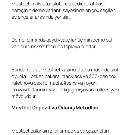
Mostbet-in Aviator slotu, cəlbedici qrafikası,
həmçinin demo variantı sayəsində ən çox seçilən
əyləncələr arasında yer alır.
Demo rejimində qeydiyyatçılar üç min demo pul
vahidi ilə risksiz təcrübə toplaya bilərlər.
Bundan əlavə, Mostbet kazino platformasında slot
oyunları, poker, bakara, blackjack və 200-dən çox
rulet növü daxil olmaqla, lisensiyalı oyun
provayderlərinin hazırladığı geniş oyun kolleksiyası
mövcuddur.
Mostbet Depozit və Ödəniş Metodları
Mostbet balansınızı artırmaq və ya qazancları