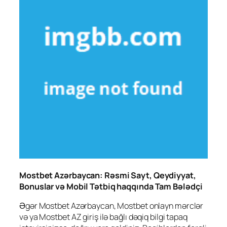
Mostbet Azərbaycan: Rəsmi Sayt, Qeydiyyat,
Bonuslar və Mobil Tətbiq haqqında Tam Bələdçi
Əgər Mostbet Azərbaycan, Mostbet onlayn mərclər
və ya Mostbet AZ giriş ilə bağlı dəqiq bilgi tapaq