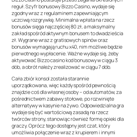
reguł. Szyfr bonusowy Bizzo Casino, wydaje się
zgodny wraz z regulaminem zapewniającym
uczciwą rozgrywkę. Minimalna wpłata na rzecz
bonusów sięga najczęściej 80 zł, a maksymalny
zakład spośród aktywnym bonusem to dwadzieścia
zł. Wygrane wraz z gratisowych spinów oraz
bonusów wymagają ruchu x40, nim możliwe będzie
pierwotnego wypłacenie. Ważne wydaje się, żeby
aktywować Bizzo casino kod bonusowy w ciągu 3
dób, a obrót należy zrealizować w ciągu 7 dób.
Cała zbiór konsol została starannie
uporządkowana, więc każdy spośród pewnością
znajdzie coś dla własnej osoby – od automatów, za
pośrednictwem zabawy stołowe, po rozwinięte
alternatywy w kasynie na żywo. Odpowiedzialna gra
wydaje się być wartościową zasadą na rzecz
twórców strony, stanowiąc również formę opieki dla
graczy. Oprócz tego dostępny jest czat, który
umożliwia połączenie wraz z krupierem i innymi