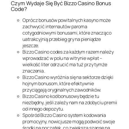
Czym Wydaje Się Być Bizzo Casino Bonus
Code?
Oprócz bonusów powitalnych kasyno może
zachwycić internautów paroma
cotygodniowymi bonusami, które znacząco
uatrakcyjnią przebieg gry na pieniądze
jeszcze.
Bizzo Casino codes za każdym razem należy
wprowadzać w polu na witrynie wpłat –
wielkość liter odrzucić ma tuż przy tymże
znaczenia.
Bizzo Casino wyróżnia się na sektorze dzięki
hojnym bonusom, które efektywnie
przyciągają oryginalnych zawodników.
Bizzo Casino kod bonusowy będzie tu
niezbędny, jeśli zależy nam na zdobyciu premii
od innego depozytu.
Spośród Bizzo Casino system kodowania
promocyjny, nowicjusze mogą podwoić swoje
środki na początek, co zwiększa szanse na