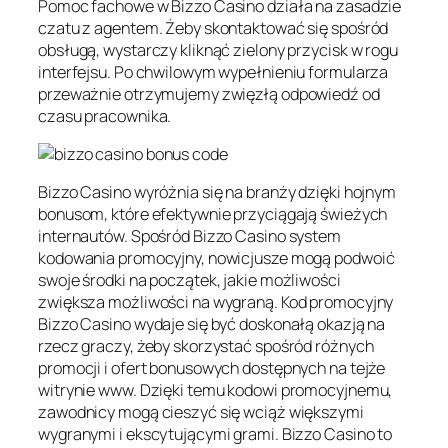
Pomoc fachowe w Bizzo Casino działa na zasadzie
czatu z agentem. Żeby skontaktować się spośród
obsługą, wystarczy kliknąć zielony przycisk w rogu
interfejsu. Po chwilowym wypełnieniu formularza
przeważnie otrzymujemy zwięzłą odpowiedź od
czasu pracownika.
Bizzo Casino wyróżnia się na branży dzięki hojnym
bonusom, które efektywnie przyciągają świeżych
internautów. Spośród Bizzo Casino system
kodowania promocyjny, nowicjusze mogą podwoić
swoje środki na początek, jakie możliwości
zwiększa możliwości na wygraną. Kod promocyjny
Bizzo Casino wydaje się być doskonałą okazją na
rzecz graczy, żeby skorzystać spośród różnych
promocji i ofert bonusowych dostępnych na tejże
witrynie www. Dzięki temu kodowi promocyjnemu,
zawodnicy mogą cieszyć się wciąż większymi
wygranymi i ekscytującymi grami. Bizzo Casino to