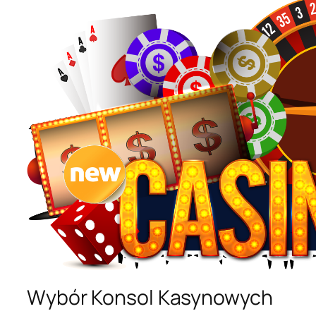
Wybór Konsol Kasynowych