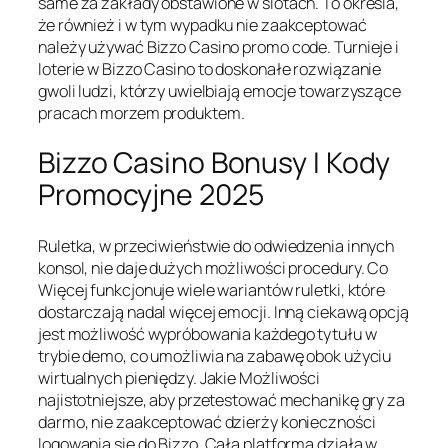
same za zakłady obstawione w slotach. To określa,
że również i w tym wypadku nie zaakceptować
należy używać Bizzo Casino promo code. Turnieje i
loterie w Bizzo Casino to doskonałe rozwiązanie
gwoli ludzi, którzy uwielbiają emocje towarzyszące
pracach morzem produktem.
Bizzo Casino Bonusy I Kody
Promocyjne 2025
Ruletka, w przeciwieństwie do odwiedzenia innych
konsol, nie daje dużych możliwości procedury. Co
Więcej funkcjonuje wiele wariantów ruletki, które
dostarczają nadal więcej emocji. Inną ciekawą opcją
jest możliwość wypróbowania każdego tytułu w
trybie demo, co umożliwia na zabawę obok użyciu
wirtualnych pieniędzy. Jakie Możliwości
najistotniejsze, aby przetestować mechanikę gry za
darmo, nie zaakceptować dzierży konieczności
logowania się do Bizzo. Cała platforma działa w