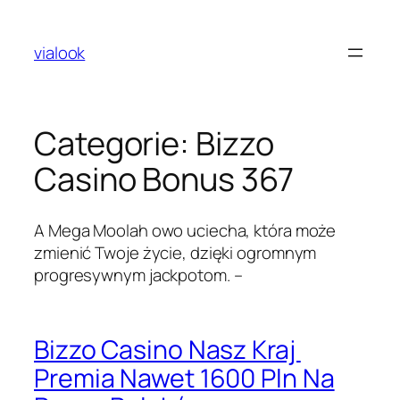
Ga
naar
vialook
de
inhoud
Categorie:
Bizzo
Casino Bonus 367
A Mega Moolah owo uciecha, która może
zmienić Twoje życie, dzięki ogromnym
progresywnym jackpotom. –
Bizzo Casino Nasz Kraj ️
Premia Nawet 1600 Pln Na