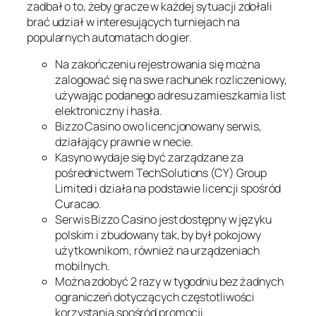
zadbał o to, żeby gracze w każdej sytuacji zdołali
brać udział w interesujących turniejach na
popularnych automatach do gier.
Na zakończeniu rejestrowania się można
zalogować się na swe rachunek rozliczeniowy,
używając podanego adresu zamieszkamia list
elektroniczny i hasła.
Bizzo Casino owo licencjonowany serwis,
działający prawnie w necie.
Kasyno wydaje się być zarządzane za
pośrednictwem TechSolutions (CY) Group
Limited i działa na podstawie licencji spośród
Curacao.
Serwis Bizzo Casino jest dostępny w języku
polskim i zbudowany tak, by był pokojowy
użytkownikom, również na urządzeniach
mobilnych.
Można zdobyć 2 razy w tygodniu bez żadnych
ograniczeń dotyczących częstotliwości
korzystania spośród promocji.