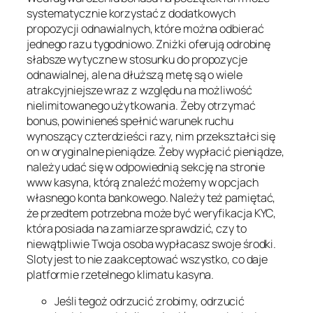
systematycznie korzystać z dodatkowych
propozycji odnawialnych, które można odbierać
jednego razu tygodniowo. Zniżki oferują odrobinę
słabsze wytyczne w stosunku do propozycje
odnawialnej, ale na dłuższą metę są o wiele
atrakcyjniejsze wraz z względu na możliwość
nielimitowanego użytkowania. Żeby otrzymać
bonus, powinieneś spełnić warunek ruchu
wynoszący czterdzieści razy, nim przekształci się
on w oryginalne pieniądze. Żeby wypłacić pieniądze,
należy udać się w odpowiednią sekcję na stronie
www kasyna, którą znaleźć możemy w opcjach
własnego konta bankowego. Należy też pamiętać,
że przedtem potrzebna może być weryfikacja KYC,
która posiada na zamiarze sprawdzić, czy to
niewątpliwie Twoja osoba wypłacasz swoje środki.
Sloty jest to nie zaakceptować wszystko, co daje
platformie rzetelnego klimatu kasyna.
Jeśli tegoż odrzucić zrobimy, odrzucić