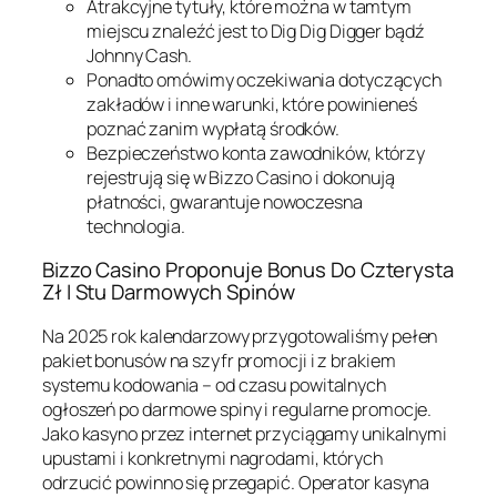
Atrakcyjne tytuły, które można w tamtym
miejscu znaleźć jest to Dig Dig Digger bądź
Johnny Cash.
Ponadto omówimy oczekiwania dotyczących
zakładów i inne warunki, które powinieneś
poznać zanim wypłatą środków.
Bezpieczeństwo konta zawodników, którzy
rejestrują się w Bizzo Casino i dokonują
płatności, gwarantuje nowoczesna
technologia.
Bizzo Casino Proponuje Bonus Do Czterysta
Zł I Stu Darmowych Spinów
Na 2025 rok kalendarzowy przygotowaliśmy pełen
pakiet bonusów na szyfr promocji i z brakiem
systemu kodowania – od czasu powitalnych
ogłoszeń po darmowe spiny i regularne promocje.
Jako kasyno przez internet przyciągamy unikalnymi
upustami i konkretnymi nagrodami, których
odrzucić powinno się przegapić. Operator kasyna