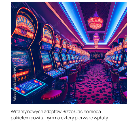
Witamy nowych adeptów Bizzo Casino mega
pakietem powitalnym na cztery pierwsze wpłaty.