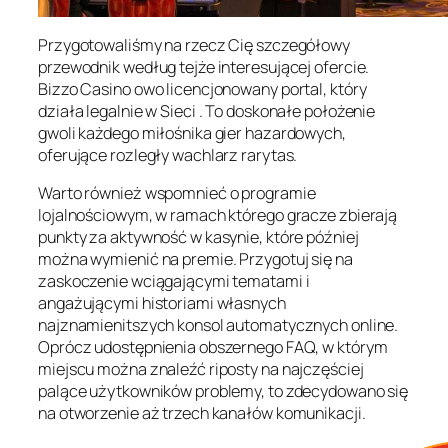
Przygotowaliśmy na rzecz Cię szczegółowy
przewodnik według tejże interesującej ofercie.
Bizzo Casino owo licencjonowany portal, który
działa legalnie w Sieci . To doskonałe położenie
gwoli każdego miłośnika gier hazardowych,
oferujące rozległy wachlarz rarytas.
Warto również wspomnieć o programie
lojalnościowym, w ramach którego gracze zbierają
punkty za aktywność w kasynie, które później
można wymienić na premie. Przygotuj się na
zaskoczenie wciągającymi tematami i
angażującymi historiami własnych
najznamienitszych konsol automatycznych online.
Oprócz udostępnienia obszernego FAQ, w którym
miejscu można znaleźć riposty na najczęściej
palące użytkowników problemy, to zdecydowano się
na otworzenie aż trzech kanałów komunikacji.