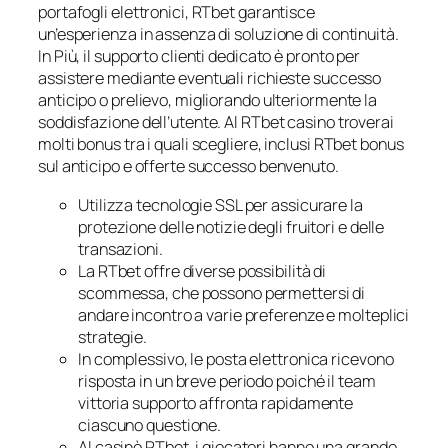
portafogli elettronici, RTbet garantisce
un’esperienza in assenza di soluzione di continuità.
In Più, il supporto clienti dedicato è pronto per
assistere mediante eventuali richieste successo
anticipo o prelievo, migliorando ulteriormente la
soddisfazione dell’utente. Al RTbet casino troverai
molti bonus tra i quali scegliere, inclusi RTbet bonus
sul anticipo e offerte successo benvenuto.
Utilizza tecnologie SSL per assicurare la
protezione delle notizie degli fruitori e delle
transazioni.
La RTbet offre diverse possibilità di
scommessa, che possono permettersi di
andare incontro a varie preferenze e molteplici
strategie.
In complessivo, le posta elettronica ricevono
risposta in un breve periodo poiché il team
vittoria supporto affronta rapidamente
ciascuno questione.
Al casinò RTbet, i giocatori hanno una grande