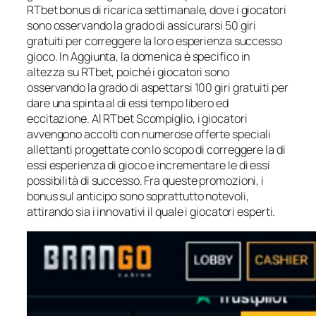
RTbet bonus di ricarica settimanale, dove i giocatori
sono osservando la grado di assicurarsi 50 giri
gratuiti per correggere la loro esperienza successo
gioco. In Aggiunta, la domenica è specifico in
altezza su RTbet, poiché i giocatori sono
osservando la grado di aspettarsi 100 giri gratuiti per
dare una spinta al di essi tempo libero ed
eccitazione. Al RTbet Scompiglio, i giocatori
avvengono accolti con numerose offerte speciali
allettanti progettate con lo scopo di correggere la di
essi esperienza di gioco e incrementare le di essi
possibilità di successo. Fra queste promozioni, i
bonus sul anticipo sono soprattutto notevoli,
attirando sia i innovativi il quale i giocatori esperti.