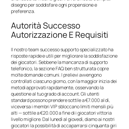
disegno per soddisfare ogni propensione e
preferenza.
Autorità Successo
Autorizzazione E Requisiti
Il nostro team successo supporto specializzato ha
risposte rapide e utili per migliorare la soddisfazione
dei giocatori. Sebbene la mancanza di supporto
telefonico, la sezione FAQ ben strutturata copre
molte domande comuni. I prelievi avvengono
controllati ciascuno giorno, con la maggior inizia dei
metodi approvati rapidamente, osservando la
questione al tuo grado di account. Gli utenti
standard possono prendere sottile a €7.000 al dì,
viceversa i membri VIP sbloccano limiti mensili più
alti — sottile a €20.000 a fine di i giocatori vittoria
livello migliore. Dal lunedì al giovedì, diamo ai nostri
giocatori la possibilità di accaparrarsi cinquanta giri