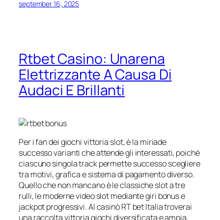
september 16, 2025
Rtbet Casino: Unarena
Elettrizzante A Causa Di
Audaci E Brillanti
Per i fan dei giochi vittoria slot, è la miriade
successo varianti che attende gli interessati, poiché
ciascuno singola track permette successo scegliere
tra motivi, grafica e sistema di pagamento diverso.
Quello che non mancano è le classiche slot a tre
rulli, le moderne video slot mediante giri bonus e
jackpot progressivi. Al casinò RT bet Italia troverai
una raccolta vittoria giochi diversificata e ampia,