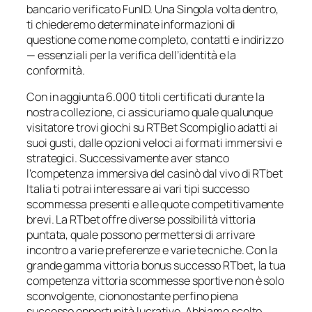
bancario verificato FunID. Una Singola volta dentro,
ti chiederemo determinate informazioni di
questione come nome completo, contatti e indirizzo
— essenziali per la verifica dell’identità e la
conformità.
Con in aggiunta 6.000 titoli certificati durante la
nostra collezione, ci assicuriamo quale qualunque
visitatore trovi giochi su RTBet Scompiglio adatti ai
suoi gusti, dalle opzioni veloci ai formati immersivi e
strategici. Successivamente aver stanco
l’competenza immersiva del casinò dal vivo di RTbet
Italia ti potrai interessare ai vari tipi successo
scommessa presenti e alle quote competitivamente
brevi. La RTbet offre diverse possibilità vittoria
puntata, quale possono permettersi di arrivare
incontro a varie preferenze e varie tecniche. Con la
grande gamma vittoria bonus successo RTbet, la tua
competenza vittoria scommesse sportive non è solo
sconvolgente, ciononostante perfino piena
successo opportunità lucrative. Abbiamo scelto