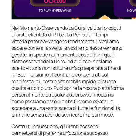
Nel Momento Osservando La Cui si valuta i prodotti
di aiuto clientela di RTbet La Penisola, i tempi
vittoria parere avvengono fondamentali. Vogliamo
sapere come alla svelta le vostre richieste verranno
gestite, in specie nel momento costruiti in i quali
siete osservando la un round di gioco. Abbiamo
scelto vittoria non istituire un’app separata a fine di
RTBet — ci siamo al contrario concentrati sul
manifestare il nostro sito mobile rapido, di buona
qualita e compiuto. Puoi aprire la nostra piattaforma
personalmente da qualunque browser moderno
come possiamo asserire che Chrome o Safari e
accedere a una vasta scelta di tutte le funzionalità
primarie senza aver da scaricare in alcun modo.
Costruiti In questione, gli utenti possono
permettersi di preferire un’opzione successo