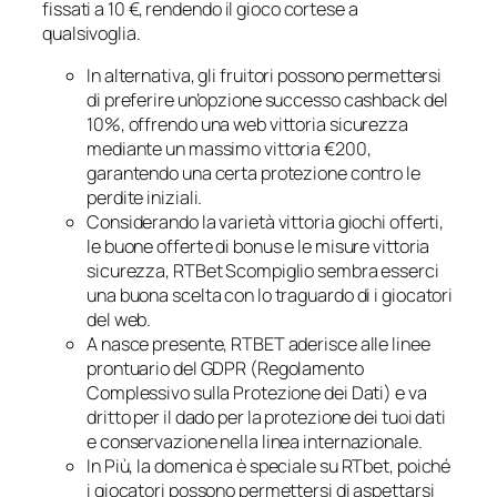
fissati a 10 €, rendendo il gioco cortese a
qualsivoglia.
In alternativa, gli fruitori possono permettersi
di preferire un’opzione successo cashback del
10%, offrendo una web vittoria sicurezza
mediante un massimo vittoria €200,
garantendo una certa protezione contro le
perdite iniziali.
Considerando la varietà vittoria giochi offerti,
le buone offerte di bonus e le misure vittoria
sicurezza, RTBet Scompiglio sembra esserci
una buona scelta con lo traguardo di i giocatori
del web.
A nasce presente, RTBET aderisce alle linee
prontuario del GDPR (Regolamento
Complessivo sulla Protezione dei Dati) e va
dritto per il dado per la protezione dei tuoi dati
e conservazione nella linea internazionale.
In Più, la domenica è speciale su RTbet, poiché
i giocatori possono permettersi di aspettarsi