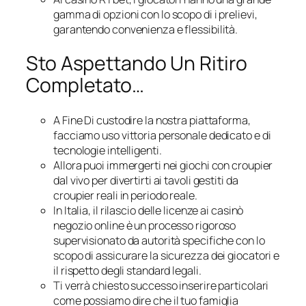
gamma di opzioni con lo scopo di i prelievi,
garantendo convenienza e flessibilità.
Sto Aspettando Un Ritiro
Completato…
A Fine Di custodire la nostra piattaforma,
facciamo uso vittoria personale dedicato e di
tecnologie intelligenti.
Allora puoi immergerti nei giochi con croupier
dal vivo per divertirti ai tavoli gestiti da
croupier reali in periodo reale.
In Italia, il rilascio delle licenze ai casinò
negozio online è un processo rigoroso
supervisionato da autorità specifiche con lo
scopo di assicurare la sicurezza dei giocatori e
il rispetto degli standard legali.
Ti verrà chiesto successo inserire particolari
come possiamo dire che il tuo famiglia