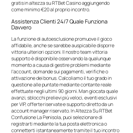
gratis in altezza su RTBet Casino aggiungendo
come minimo €20 al proprio incontro.
Assistenza Clienti 24/7 Quale Funziona
Davvero
La funzione di autoesclusione promuove il gioco
affidabile, anche se sarebbe auspicabile disporre
vittoria ulteriori opzioni. Il nostro team vittoria
supporto è disponibile osservando la qualunque
momento a causa di gestire problemi mediante
l’account, domande sui pagamenti, verifiche o
attivazione dei bonus. Calcoliamo il tuo grado in
questione alle puntate mediante contante reale
effettuate negli ultimi 90 giorni. Man giocata quale
avanzi, sblocchi prelievi più veloci, eventi esclusivi
per VIP, offerte riservate e supporto diretto da un
account manager riservato. In Altezza Su RTBet
Confusione La Penisola, puoi selezionare di
registrarti mediante la tua posta elettronica o
connetterti istantaneamente tramite il tuo incontro