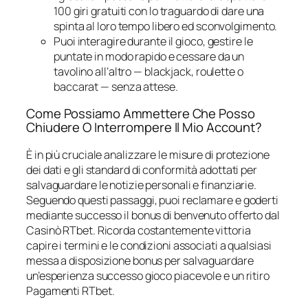
100 giri gratuiti con lo traguardo di dare una
spinta al loro tempo libero ed sconvolgimento.
Puoi interagire durante il gioco, gestire le
puntate in modo rapido e cessare da un
tavolino all’altro — blackjack, roulette o
baccarat — senza attese.
Come Possiamo Ammettere Che Posso
Chiudere O Interrompere Il Mio Account?
È in più cruciale analizzare le misure di protezione
dei dati e gli standard di conformità adottati per
salvaguardare le notizie personali e finanziarie.
Seguendo questi passaggi, puoi reclamare e goderti
mediante successo il bonus di benvenuto offerto dal
Casinò RTbet. Ricorda costantemente vittoria
capire i termini e le condizioni associati a qualsiasi
messa a disposizione bonus per salvaguardare
un’esperienza successo gioco piacevole e un ritiro
Pagamenti RTbet.