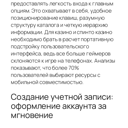
предоставлять легкость входа к главным
опциям. Это охватывает в себя, удобное
позиционирование клавиш, разумную
структуру каталога и четкую иерархию
информации. Для казино и спинто казино
необходимо брать в расчет портативную
подстройку пользовательского
интерфейса, ведь все больше геймеров
склоняются к игре на телефонах. Анализы
показывают, что более 70%
пользователей выбирают ресурсы с
мобильной совместимостью.
Создание учетной записи:
оформление аккаунта за
мгновение