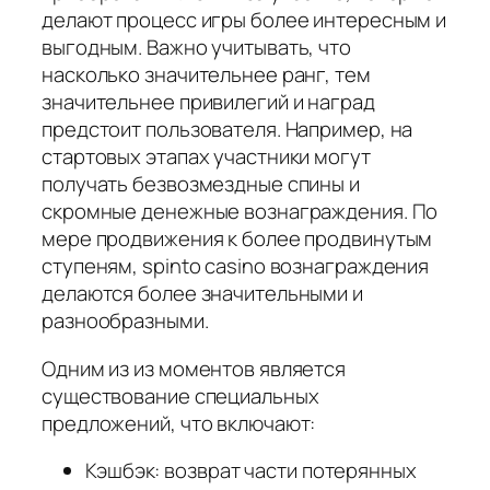
делают процесс игры более интересным и
выгодным. Важно учитывать, что
насколько значительнее ранг, тем
значительнее привилегий и наград
предстоит пользователя. Например, на
стартовых этапах участники могут
получать безвозмездные спины и
скромные денежные вознаграждения. По
мере продвижения к более продвинутым
ступеням, spinto casino вознаграждения
делаются более значительными и
разнообразными.
Одним из из моментов является
существование специальных
предложений, что включают:
Кэшбэк: возврат части потерянных