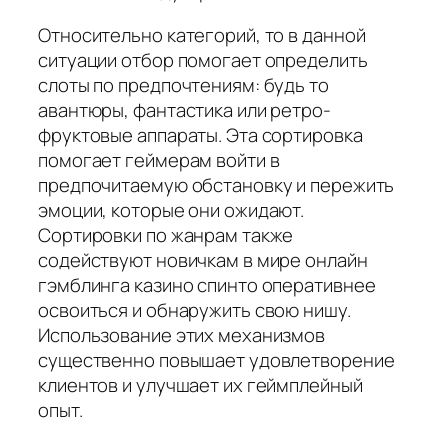
Относительно категорий, то в данной
ситуации отбор помогает определить
слоты по предпочтениям: будь то
авантюры, фантастика или ретро-
фруктовые аппараты. Эта сортировка
помогает геймерам войти в
предпочитаемую обстановку и пережить
эмоции, которые они ожидают.
Сортировки по жанрам также
содействуют новичкам в мире онлайн
гэмблинга казино спинто оперативнее
освоиться и обнаружить свою нишу.
Использование этих механизмов
существенно повышает удовлетворение
клиентов и улучшает их геймплейный
опыт.