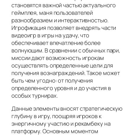
становятся важной частью актуального
геймплея, маня пользователей
разнообразием и интерактивностью.
Игрофикация позволяет внедрять части
видеоигр в игры на удачу, что
обеспечивает впечатление более
волнующим. В сравнении с обычных пари,
миссии дают возможность игрокам
осуществлять определенные цели для
получения вознаграждений. Такое может
быть чем угодно: от получения
определенного уровня и до участия в
особых турнирах.
Данные элементы вносят стратегическую
глубину в игру, поощряя игроков к
энергичному участию и рекамбеку на
платформу. Основным моментом