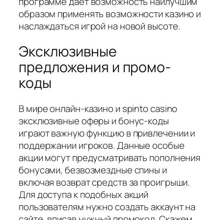
программе дает возможность наилучшим
образом применять возможности казино и
наслаждаться игрой на новой высоте.
Эксклюзивные
предложения и промо-
коды
В мире онлайн-казино и spinto casino
эксклюзивные оферы и бонус-коды
играют важную функцию в привлечении и
поддержании игроков. Данные особые
акции могут предусматривать пополнения
бонусами, безвозмездные спины и
включая возврат средств за проигрыши.
Для доступа к подобных акций
пользователям нужно создать аккаунт на
сайте, вписав нужный промокод. Скажем,