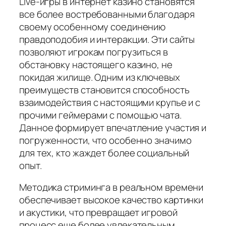
Live-игры в интернет казино становятся
все более востребованными благодаря
своему особенному соединению
правдоподобия и интеракции. Эти сайты
позволяют игрокам погрузиться в
обстановку настоящего казино, не
покидая жилище. Одним из ключевых
преимуществ становится способность
взаимодействия с настоящими крупье и с
прочими геймерами с помощью чата.
Данное формирует впечатление участия и
погруженности, что особенно значимо
для тех, кто жаждет более социальный
опыт.
Методика стриминга в реальном времени
обеспечивает высокое качество картинки
и акустики, что превращает игровой
процесс еще более увлекательным.