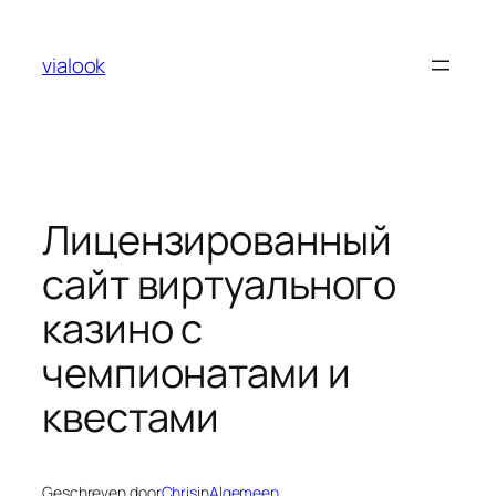
Ga
naar
vialook
de
inhoud
Лицензированный
сайт виртуального
казино с
чемпионатами и
квестами
Geschreven door
Chris
in
Algemeen