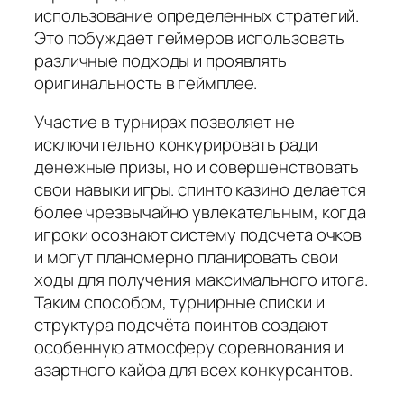
использование определенных стратегий.
Это побуждает геймеров использовать
различные подходы и проявлять
оригинальность в геймплее.
Участие в турнирах позволяет не
исключительно конкурировать ради
денежные призы, но и совершенствовать
свои навыки игры. спинто казино делается
более чрезвычайно увлекательным, когда
игроки осознают систему подсчета очков
и могут планомерно планировать свои
ходы для получения максимального итога.
Таким способом, турнирные списки и
структура подсчёта поинтов создают
особенную атмосферу соревнования и
азартного кайфа для всех конкурсантов.