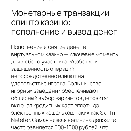
Монетарные транзакции
спинто казино:
пополнение и вывод денег
Пополнение и снятие денег в
виртуальном казино — ключевые моменты
для любого участника. Удобство и
защищенность операций
непосредственно влияют на
удовольствие игрока. Большинство
игорных заведений обеспечивают
обширный выбор вариантов депозита:
включая кредитных карт вплоть до
электронных кошельков, таких как Skrill и
Neteller. Самая низкая величина депозита
часто равняется 500-1000 рублей, что