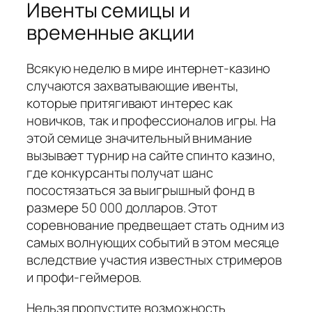
Ивенты семицы и
временные акции
Всякую неделю в мире интернет-казино
случаются захватывающие ивенты,
которые притягивают интерес как
новичков, так и профессионалов игры. На
этой семице значительный внимание
вызывает турнир на сайте спинто казино,
где конкурсанты получат шанс
посостязаться за выигрышный фонд в
размере 50 000 долларов. Этот
соревнование предвещает стать одним из
самых волнующих событий в этом месяце
вследствие участия известных стримеров
и профи-геймеров.
Нельзя пропустите возможность