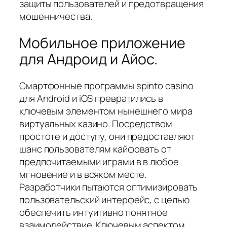
защиты пользователей и предотвращения
мошенничества.
Мобильное приложение
для Андроид и Айос.
Смартфонные программы spinto casino
для Android и iOS превратились в
ключевым элементом нынешнего мира
виртуальных казино. Посредством
простоте и доступу, они предоставляют
шанс пользователям кайфовать от
предпочитаемыми играми в в любое
мгновение и в всяком месте.
Разработчики пытаются оптимизировать
пользовательский интерфейс, с целью
обеспечить интуитивно понятное
взаимодействие. Ключевым аспектом