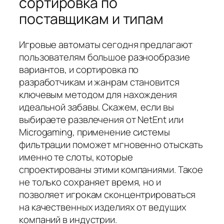
сортировка по
поставщикам и типам
Игровые автоматы сегодня предлагают
пользователям большое разнообразие
вариантов, и сортировка по
разработчикам и жанрам становится
ключевым методом для нахождения
идеальной забавы. Скажем, если вы
выбираете развлечения от NetEnt или
Microgaming, применение системы
фильтрации поможет мгновенно отыскать
именно те слоты, которые
спроектированы этими компаниями. Такое
не только сохраняет время, но и
позволяет игрокам сконцентрироваться
на качественных изделиях от ведущих
компаний в индустрии.