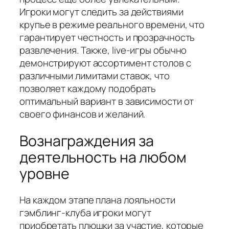
Игроки могут следить за действиями
крупье в режиме реального времени, что
гарантирует честность и прозрачность
развлечения. Также, live-игры обычно
демонстрируют ассортимент столов с
различными лимитами ставок, что
позволяет каждому подобрать
оптимальный вариант в зависимости от
своего финансов и желаний.
Вознаграждения за
деятельность на любом
уровне
На каждом этапе плана лояльности
гэмблинг-клуба игроки могут
приобретать плюшки за участие, которые