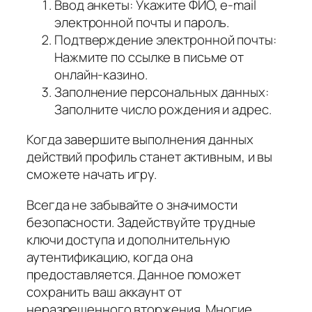
Ввод анкеты: Укажите ФИО, e-mail
электронной почты и пароль.
Подтверждение электронной почты:
Нажмите по ссылке в письме от
онлайн-казино.
Заполнение персональных данных:
Заполните число рождения и адрес.
Когда завершите выполнения данных
действий профиль станет активным, и вы
сможете начать игру.
Всегда не забывайте о значимости
безопасности. Задействуйте трудные
ключи доступа и дополнительную
аутентификацию, когда она
предоставляется. Данное поможет
сохранить ваш аккаунт от
неразрешенного вторжения. Многие