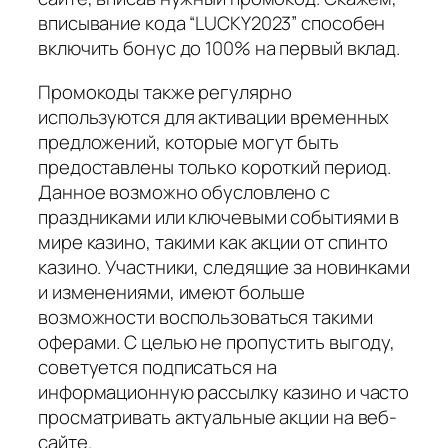
вписывание кода “LUCKY2023” способен
включить бонус до 100% на первый вклад.
Промокоды также регулярно
используются для активации временных
предложений, которые могут быть
предоставлены только короткий период.
Данное возможно обусловлено с
праздниками или ключевыми событиями в
мире казино, такими как акции от спинто
казино. Участники, следящие за новинками
и изменениями, имеют больше
возможности воспользоваться такими
оферами. С целью не пропустить выгоду,
советуется подписаться на
информационную рассылку казино и часто
просматривать актуальные акции на веб-
сайте.