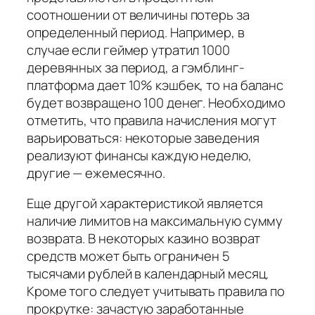
соотношении от величины потерь за
определенный период. Например, в
случае если геймер утратил 1000
деревянных за период, а гэмблинг-
платформа дает 10% кэшбек, то на баланс
будет возвращено 100 денег. Необходимо
отметить, что правила начисления могут
варьироваться: некоторые заведения
реализуют финансы каждую неделю,
другие — ежемесячно.
Еще другой характеристикой является
наличие лимитов на максимальную сумму
возврата. В некоторых казино возврат
средств может быть ограничен 5
тысячами рублей в календарный месяц.
Кроме того следует учитывать правила по
прокрутке: зачастую заработанные