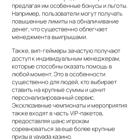
предлагая им особенные бонусы и льготы.
Например, пользователи могут получать
повышенные лимиты на обналичивание
денег, что существенно облегчает
менеджмента выигрышами.
Также, вип-геймеры зачастую получают
доступ к индивидуальным менеджерам,
которые способны оказать помощь в
любой момент. Это в особенности
существенно для людей, кто выбирает
ставить на крупные суммы и ценит
персонализированный сервис.
Эксклюзивные чемпионаты и мероприятия
также входят в часть VIP-пакетов,
предоставляя шанс игрокам
соревноваться за еще более крупные
призы в vavada казино.