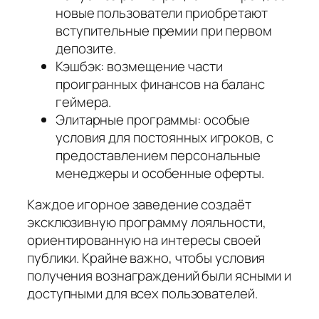
новые пользователи приобретают
вступительные премии при первом
депозите.
Кэшбэк: возмещение части
проигранных финансов на баланс
геймера.
Элитарные программы: особые
условия для постоянных игроков, с
предоставлением персональные
менеджеры и особенные оферты.
Каждое игорное заведение создаёт
эксклюзивную программу лояльности,
ориентированную на интересы своей
публики. Крайне важно, чтобы условия
получения вознаграждений были ясными и
доступными для всех пользователей.