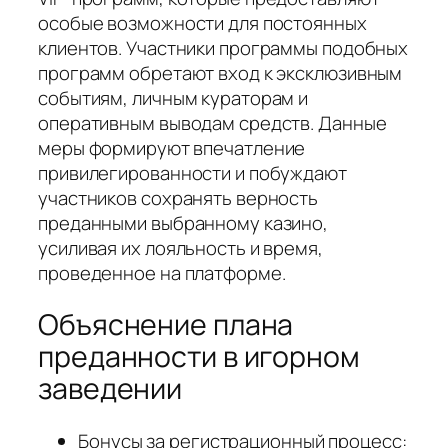
особые возможности для постоянных
клиентов. Участники программы подобных
программ обретают вход к эксклюзивным
событиям, личным кураторам и
оперативным выводам средств. Данные
меры формируют впечатление
привилегированности и побуждают
участников сохранять верность
преданными выбранному казино,
усиливая их лояльность и время,
проведенное на платформе.
Объяснение плана
преданности в игорном
заведении
Бонусы за регистрационный процесс: