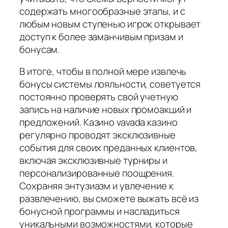
содержать многообразные этапы, и с
любым новым ступенью игрок открывает
доступ к более заманчивым призам и
бонусам.
В итоге, чтобы в полной мере извлечь
бонусы системы лояльности, советуется
постоянно проверять свой учетную
запись на наличие новых промоакций и
предложений. Казино vavada казино
регулярно проводят эксклюзивные
события для своих преданных клиентов,
включая эксклюзивные турниры и
персонализированные поощрения.
Сохраняя энтузиазм и увлечение к
развлечению, вы сможете выжать всё из
бонусной программы и насладиться
уникальными возможностями, которые