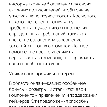
информационные бюллетени для своих
активных пользователей, чтобы они не
упустили шанс поучаствовать. Кроме того,
некоторые соревнования могут
требовать от участников выполнения
определенных требований, таких как
внесение баланса или завершение
заданий в игровых автоматах. Данное
помогает не просто увеличить
вероятность на выигрыш, но и прокачать
свои способности в игре.
Уникальные премии и лотереи
В области онлайн-казино особенные
бонусы и розыгрыши стали ключевой
компонентом привлечения и поддержания
геймеров. Эти предложения способны