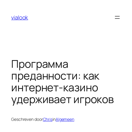
Ga
naar
vialook
de
inhoud
Программа
преданности: как
интернет-казино
удерживает игроков
Geschreven door
Chris
in
Algemeen