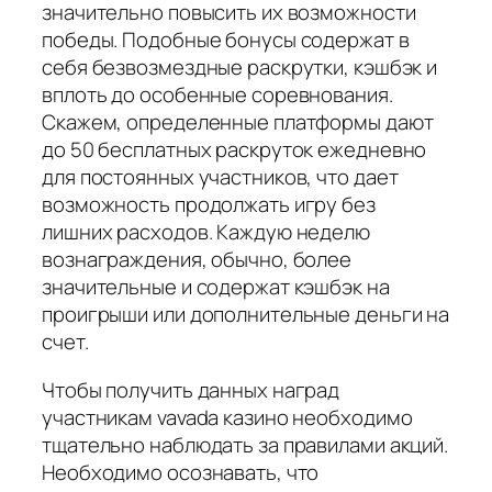
значительно повысить их возможности
победы. Подобные бонусы содержат в
себя безвозмездные раскрутки, кэшбэк и
вплоть до особенные соревнования.
Скажем, определенные платформы дают
до 50 бесплатных раскруток ежедневно
для постоянных участников, что дает
возможность продолжать игру без
лишних расходов. Каждую неделю
вознаграждения, обычно, более
значительные и содержат кэшбэк на
проигрыши или дополнительные деньги на
счет.
Чтобы получить данных наград
участникам vavada казино необходимо
тщательно наблюдать за правилами акций.
Необходимо осознавать, что