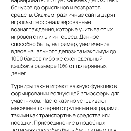
варьироваться от уникальных депозитных
бонусов до фриспинов и возвратов
средств. Скажем, различные сайты дарят
игрокам персонализированные
вознаграждения, которые учитывают их
игровой стиль и интересы. Данное
способно быть, например, увеличение
вдвое начального депозита максимум до
1000 баксов либо же еженедельный
кэшбэк в размере 10% от потерянных
денег.
Турниры также играют важную функцию в
формировании волнующей атмосферы для
участников. Часто казино устраивают
месячные лотереи с крупными наградами,
такими как транспортные средства или
поездки. Присоединение в подобных
лотереях способно быть бесплатным для