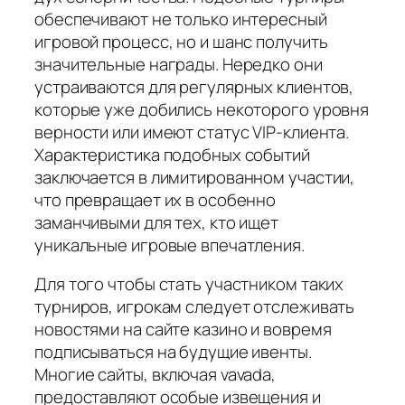
обеспечивают не только интересный
игровой процесс, но и шанс получить
значительные награды. Нередко они
устраиваются для регулярных клиентов,
которые уже добились некоторого уровня
верности или имеют статус VIP-клиента.
Характеристика подобных событий
заключается в лимитированном участии,
что превращает их в особенно
заманчивыми для тех, кто ищет
уникальные игровые впечатления.
Для того чтобы стать участником таких
турниров, игрокам следует отслеживать
новостями на сайте казино и вовремя
подписываться на будущие ивенты.
Многие сайты, включая vavada,
предоставляют особые извещения и