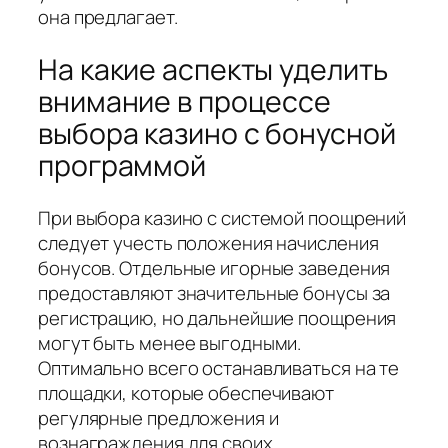
она предлагает.
На какие аспекты уделить
внимание в процессе
выбора казино с бонусной
программой
При выбора казино с системой поощрений
следует учесть положения начисления
бонусов. Отдельные игорные заведения
предоставляют значительные бонусы за
регистрацию, но дальнейшие поощрения
могут быть менее выгодными.
Оптимально всего останавливаться на те
площадки, которые обеспечивают
регулярные предложения и
вознаграждения для своих