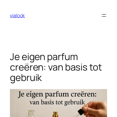
Ga
naar
vialook
de
inhoud
Je eigen parfum
creëren: van basis tot
gebruik