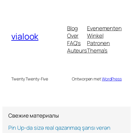
Blog
Evenementen
vialook
Over
Winkel
FAQ's
Patronen
Auteurs
Thema’s
Twenty Twenty-Five
Ontworpen met
WordPress
Свежие материалы
Pin Up-da sizə real qazanmaq şansı verən