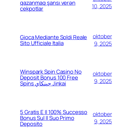
qazanmaq şansı verən
10, 2025
cekpotlar
oktober
Gioca Mediante Soldi Reale
Sito Ufficiale Italia
9, 2025
Winspark Spin Casino No
oktober
Deposit Bonus 100 Free
9, 2025
Spins جينكاي Jinkai
5 Gratis E Il 100% Successo
oktober
Bonus Sul Il Suo Primo
9, 2025
Deposito