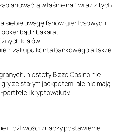
planować ją właśnie na 1 wraz z tych
na siebie uwagę fanów gier losowych.
, poker bądź bakarat.
óżnych krajów.
niem zakupu konta bankowego a także
anych, niestety Bizzo Casino nie
 gry ze stałym jackpotem, ale nie mają
portfele i kryptowaluty.
ie możliwości znaczy postawienie