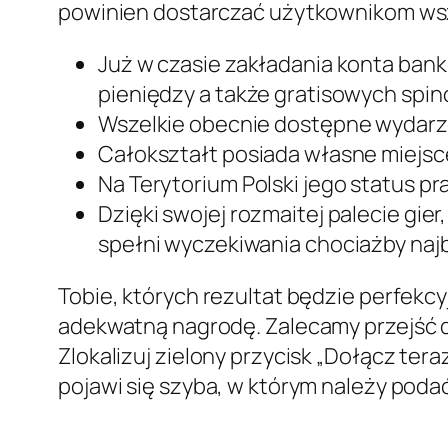
powinien dostarczać użytkownikom wsz
Już w czasie zakładania konta ban
pieniędzy a także gratisowych spin
Wszelkie obecnie dostępne wydarzen
Całokształt posiada własne miejsce
Na Terytorium Polski jego status p
Dzięki swojej rozmaitej palecie g
spełni wyczekiwania chociażby naj
Tobie, których rezultat będzie perfekcy
adekwatną nagrodę. Zalecamy przejść d
Zlokalizuj zielony przycisk „Dołącz te
pojawi się szyba, w którym należy podać 