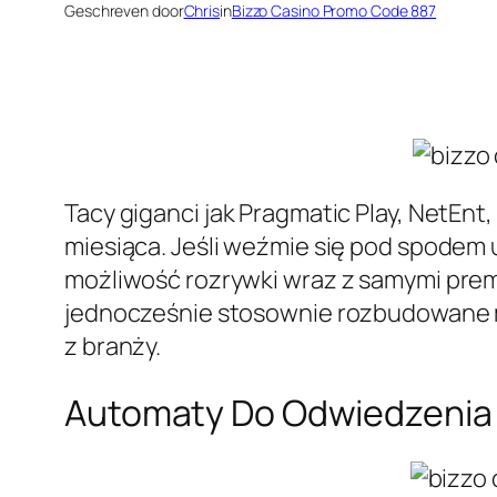
Geschreven door
Chris
in
Bizzo Casino Promo Code 887
Tacy giganci jak Pragmatic Play, NetEn
miesiąca. Jeśli weźmie się pod spodem 
możliwość rozrywki wraz z samymi pre
jednocześnie stosownie rozbudowane m
z branży.
Automaty Do Odwiedzenia 