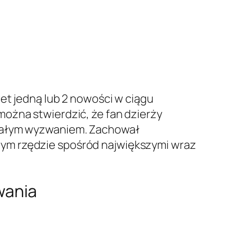
et jedną lub 2 nowości w ciągu
ożna stwierdzić, że fan dzierży
emałym wyzwaniem. Zachował
ym rzędzie spośród największymi wraz
wania