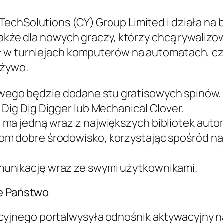
chSolutions (CY) Group Limited i działa na ba
 także dla nowych graczy, którzy chcą rywaliz
ł w turniejach komputerów na automatach, c
 żywo.
ego będzie dodane stu gratisowych spinów,
Dig Dig Digger lub Mechanical Clover.
 ma jedną wraz z największych bibliotek auto
om dobre środowisko, korzystając spośród n
munikację wraz ze swymi użytkownikami.
ze Państwo
cyjnego portalwysyła odnośnik aktywacyjny na