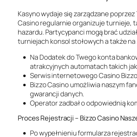
Kasyno wydaje się zarządzane poprzez Te
Casino regularnie organizuje turnieje,
hazardu. Partycypanci mogą brać udzia
turniejach konsol stołowych a także na
Na Dodatek do Twego konta bankow
atrakcyjnych automatach takich jak 
Serwis internetowego Casino Bizzo
Bizzo Casino umożliwia naszym fan
gwarancji danych.
Operator zadbał o odpowiednią ko
Proces Rejestracji – Bizzo Casino Nas
Po wypełnieniu formularza rejestra