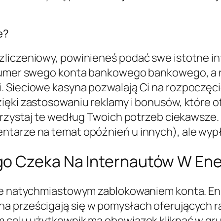
e?
zliczeniowy, powinieneś podać swe istotne in
ć numer swego konta bankowego bankowego, a 
. Sieciowe kasyna pozwalają Ci na rozpoczęc
zięki zastosowaniu reklamy i bonusów, które 
korzystaj te według Twoich potrzeb ciekawsze
ntarze na temat opóźnień u innych), ale wypł
go Czeka Na Internautów W En
uje natychmiastowym zablokowaniem konta. E
a prześcigają się w pomysłach oferujących r
 celu użytkownik ma obowiązek kliknąć w grun