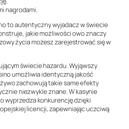
ję.
mi nagrodami.
o to autentyczny wyjadacz w świecie
nstruje, jakie możliwości owo znaczy
rzowy życia możesz zarejestrować się w
tującym świecie hazardu. Wyjąwszy
asino umożliwia identyczną jakość
 żywo zachowują takie same efekty
ktycznie niezwykle znane. W kasynie
no wyprzedza konkurencję dzięki
ejskiej licencji, zapewniając uczciwą