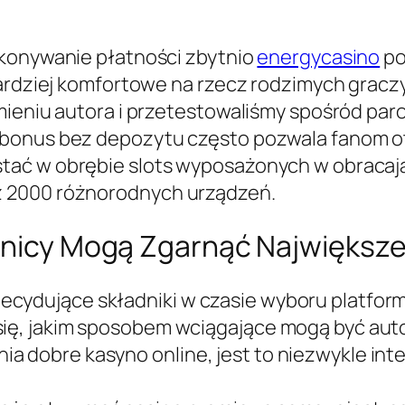
okonywanie płatności zbytnio
energycasino
po
bardziej komfortowe na rzecz rodzimych gracz
mieniu autora i przetestowaliśmy spośród paro
o bonus bez depozytu często pozwala fanom 
tać w obrębie slots wyposażonych w obracają
ż 2000 różnorodnych urządzeń.
nicy Mogą Zgarnąć Największ
ecydujące składniki w czasie wyboru platfor
 się, jakim sposobem wciągające mogą być aut
 dobre kasyno online, jest to niezwykle inte