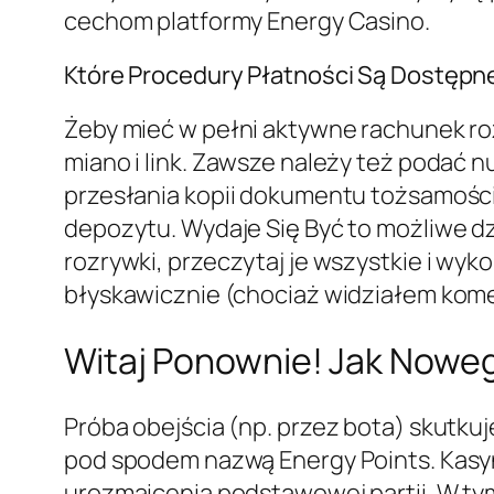
cechom platformy Energy Casino.
Które Procedury Płatności Są Dostępn
Żeby mieć w pełni aktywne rachunek ro
miano i link. Zawsze należy też poda
przesłania kopii dokumentu tożsamości
depozytu. Wydaje Się Być to możliwe d
rozrywki, przeczytaj je wszystkie i wy
błyskawicznie (chociaż widziałem kome
Witaj Ponownie! Jak Nowe
Próba obejścia (np. przez bota) skutk
pod spodem nazwą Energy Points. Kasyn
urozmaicenia podstawowej partii. W tym