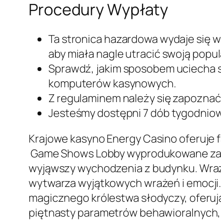
Procedury Wypłaty
Ta stronica hazardowa wydaje się wr
aby miała nagle utracić swoją popu
Sprawdź, jakim sposobem uciecha s
komputerów kasynowych.
Z regulaminem należy się zapozna
Jesteśmy dostępni 7 dób tygodniow
Krajowe kasyno Energy Casino oferuje f
Game Shows Lobby wyprodukowane za p
wyjąwszy wychodzenia z budynku. Wraz 
wytwarza wyjątkowych wrażeń i emocji
magicznego królestwa słodyczy, oferują
piętnasty parametrów behawioralnych, 