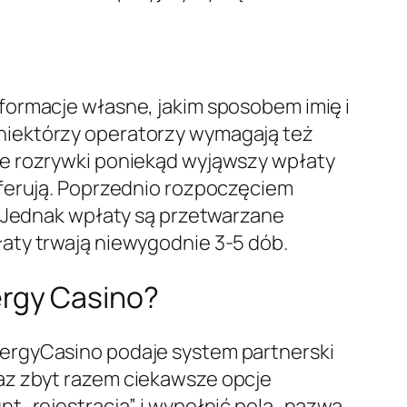
formacje własne, jakim sposobem imię i
niektórzy operatorzy wymagają też
ie rozrywki poniekąd wyjąwszy wpłaty
oferują. Poprzednio rozpoczęciem
. Jednak wpłaty są przetwarzane
aty trwają niewygodnie 3-5 dób.
ergy Casino?
nergyCasino podaje system partnerski
az zbyt razem ciekawsze opcje
t „rejestracja” i wypełnić pola „nazwa