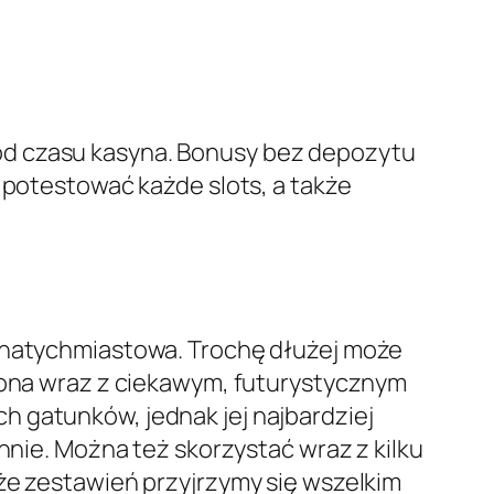
od czasu kasyna. Bonusy bez depozytu
 potestować każde slots, a także
t natychmiastowa. Trochę dłużej może
trona wraz z ciekawym, futurystycznym
h gatunków, jednak jej najbardziej
nnie. Można też skorzystać wraz z kilku
jże zestawień przyjrzymy się wszelkim