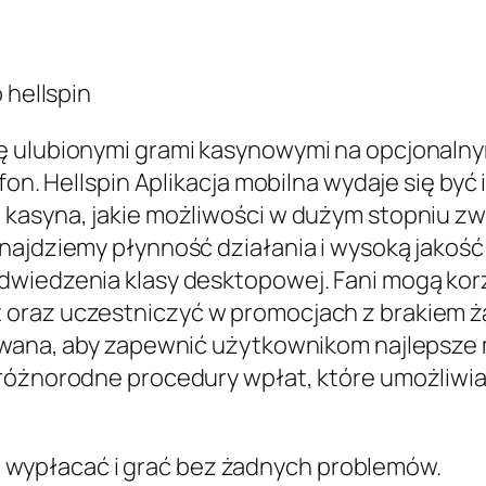
ę ulubionymi grami kasynowymi na opcjonaln
fon. Hellspin Aplikacja mobilna wydaje się być
 kasyna, jakie możliwości w dużym stopniu z
najdziemy płynność działania i wysoką jakość 
dwiedzenia klasy desktopowej. Fani mogą kor
oraz uczestniczyć w promocjach z brakiem ż
zowana, aby zapewnić użytkownikom najlepsze
 różnorodne procedury wpłat, które umożliwia
 wypłacać i grać bez żadnych problemów.