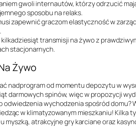
niem gwoli internautów, którzy odrzucić mają 
yjemnego sposobu na relaks.
usi zapewnić graczom elastyczność w zarząd
.
 kilkadziesiąt transmisji na żywo z prawdziwy
ach stacjonarnych.
 Na Żywo
mać nadprogram od momentu depozytu w wyso
ąt darmowych spinów, więc w propozycji wyda
do odwiedzenia wychodzenia spośród domu? 
 siedząc w klimatyzowanym mieszkaniu! Kilka 
iu myszką, atrakcyjne gry karciane oraz kasyn