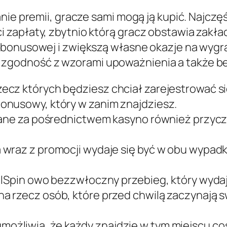
nie premii, gracze sami mogą ją kupić. Najczę
 zapłaty, zbytnio którą gracz obstawia zakł
 bonusowej i zwiększą własne okazje na wygr
zgodność z wzorami upoważnienia a także b
cz których będziesz chciał zarejestrować się
onusowy, który w zanim znajdziesz.
owane za pośrednictwem kasyno również przyc
 wraz z promocji wydaje się być w obu wypad
llSpin owo bezzwłoczny przebieg, który wyda
a rzecz osób, które przed chwilą zaczynają 
żliwia, że każdy znajdzie w tym miejscu coś 