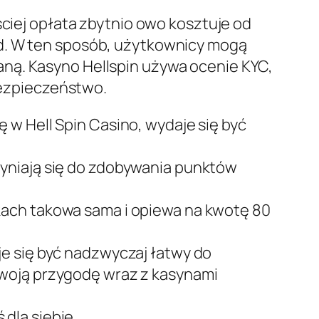
ściej opłata zbytnio owo kosztuje od
ad. W ten sposób, użytkownicy mogą
aną. Kasyno Hellspin używa ocenie KYC,
ezpieczeństwo.
 w Hell Spin Casino, wydaje się być
zyniają się do zdobywania punktów
kach takowa sama i opiewa na kwotę 80
je się być nadzwyczaj łatwy do
swoją przygodę wraz z kasynami
dla siebie.