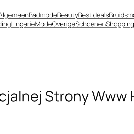
Algemeen
Badmode
Beauty
Best deals
Bruidsm
ding
Lingerie
Mode
Overige
Schoenen
Shoppin
icjalnej Strony Www 