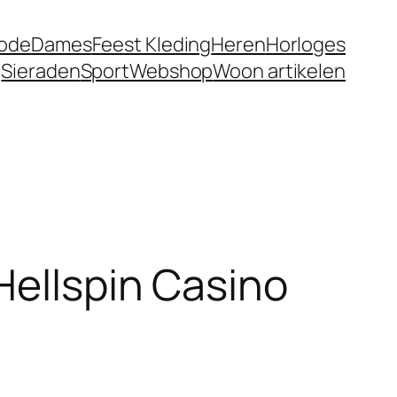
ode
Dames
Feest Kleding
Heren
Horloges
g
Sieraden
Sport
Webshop
Woon artikelen
Hellspin Casino