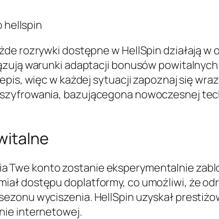
de rozrywki dostępne w HellSpin działają w o
zują warunki adaptacji bonusów powitalnych i
pis, więc w każdej sytuacji zapoznaj się wra
szyfrowania, bazującegona nowoczesnej tec
witalne
 Twe konto zostanie eksperymentalnie zabl
ał dostępu doplatformy, co umożliwi, że odr
zonu wyciszenia. HellSpin uzyskał prestiżow
ie internetowej.