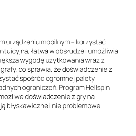
ym urządzeniu mobilnym – korzystać
 intuicyjna, łatwa w obsłudze i umożliwia
większa wygodę użytkowania wraz z
grafy, co sprawia, że doświadczenie z
zystać spośród ogromnej palety
adnych ograniczeń. Program Hellspin
 możliwe doświadczenie z gry na
ją błyskawiczne i nie problemowe