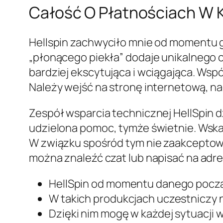
Całość O Płatnościach W 
Hellspin zachwyciło mnie od momentu g
„płonącego piekła” dodaje unikalnego c
bardziej ekscytująca i wciągająca. Wsp
Należy wejść na stronę internetową, nac
Zespół wsparcia technicznej HellSpin d
udzielona pomoc, tymże świetnie. Wskazu
W związku spośród tym nie zaakcepto
można znaleźć czat lub napisać na adr
HellSpin od momentu danego począ
W takich produkcjach uczestniczy n
Dzięki nim mogę w każdej sytuacji