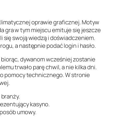
limatycznej oprawie graficznej. Motyw
 gra w tym miejscu emituje się jeszcze
li się swoją wiedzą i doświadczeniem.
ogu, a następnie podać login i hasło.
ia biorąc, dywanom wcześniej zostanie
mu trwało parę chwil, a nie kilka dni.
o pomocy technicznego. W stronie
wej.
 branży.
rezentujący kasyno.
 sposób umowy.