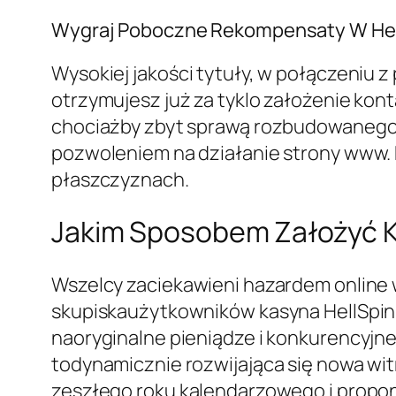
Wygraj Poboczne Rekompensaty W Hel
Wysokiej jakości tytuły, w połączeniu
otrzymujesz już za tyklo założenie kon
chociażby zbyt sprawą rozbudowanego pr
pozwoleniem na działanie strony www.
płaszczyznach.
Jakim Sposobem Założyć 
Wszelcy zaciekawieni hazardem online
skupiskaużytkowników kasyna HellSpin 
naoryginalne pieniądze i konkurencyjne
todynamicznie rozwijająca się nowa w
zeszłego roku kalendarzowego i propon